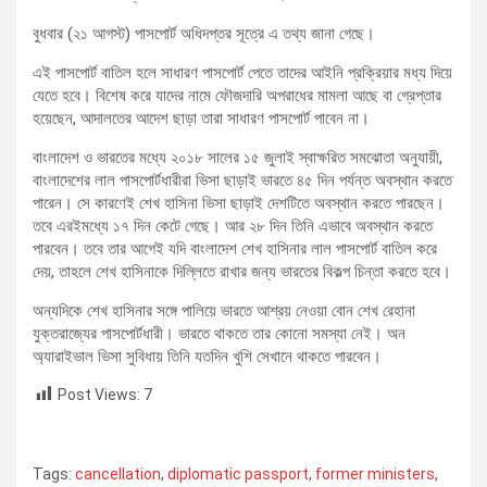
বুধবার (২১ আগস্ট) পাসপোর্ট অধিদপ্তর সূত্রে এ তথ্য জানা গেছে।
এই পাসপোর্ট বাতিল হলে সাধারণ পাসপোর্ট পেতে তাদের আইনি প্রক্রিয়ার মধ্য দিয়ে
যেতে হবে। বিশেষ করে যাদের নামে ফৌজদারি অপরাধের মামলা আছে বা গ্রেপ্তার
হয়েছেন, আদালতের আদেশ ছাড়া তারা সাধারণ পাসপোর্ট পাবেন না।
বাংলাদেশ ও ভারতের মধ্যে ২০১৮ সালের ১৫ জুলাই স্বাক্ষরিত সমঝোতা অনুযায়ী,
বাংলাদেশের লাল পাসপোর্টধারীরা ভিসা ছাড়াই ভারতে ৪৫ দিন পর্যন্ত অবস্থান করতে
পারেন। সে কারণেই শেখ হাসিনা ভিসা ছাড়াই দেশটিতে অবস্থান করতে পারছেন।
তবে এরইমধ্যে ১৭ দিন কেটে গেছে। আর ২৮ দিন তিনি এভাবে অবস্থান করতে
পারবেন। তবে তার আগেই যদি বাংলাদেশ শেখ হাসিনার লাল পাসপোর্ট বাতিল করে
দেয়, তাহলে শেখ হাসিনাকে দিল্লিতে রাখার জন্য ভারতের বিকল্প চিন্তা করতে হবে।
অন্যদিকে শেখ হাসিনার সঙ্গে পালিয়ে ভারতে আশ্রয় নেওয়া বোন শেখ রেহানা
যুক্তরাজ্যের পাসপোর্টধারী। ভারতে থাকতে তার কোনো সমস্যা নেই। অন
অ্যারাইভাল ভিসা সুবিধায় তিনি যতদিন খুশি সেখানে থাকতে পারবেন।
Post Views:
7
Tags:
cancellation
,
diplomatic passport
,
former ministers
,