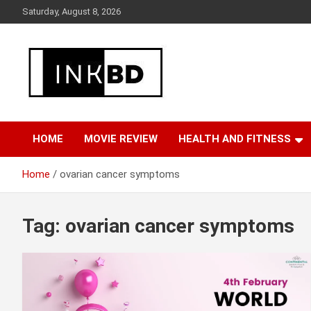
Skip
Saturday, August 8, 2026
to
content
Breaking News, Movie & TV Reviews, Entertainment & More
Global Buzz Hub
HOME
MOVIE REVIEW
HEALTH AND FITNESS
Home
ovarian cancer symptoms
Tag:
ovarian cancer symptoms